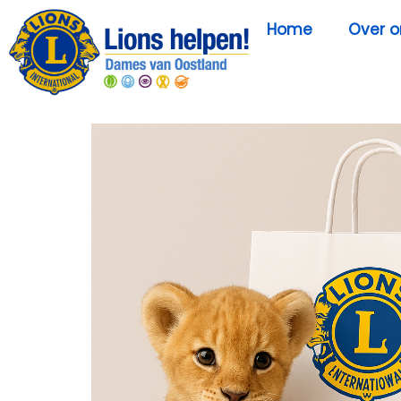
Home
Over o
Home
/
Sponsoring
/
Sponsorpakket
/ 