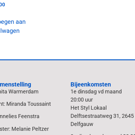
00
oegen aan
elwagen
menstelling
Bijeenkomsten
Anita Warmerdam
1e dinsdag vd maand
20:00 uur
nt: Miranda Toussaint
Het Styl Lokaal
Delftsestraatweg 31, 2645
Annelies Feenstra
Delfgauw
ter: Melanie Peltzer