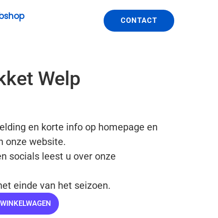
bshop
CONTACT
kket Welp
lding en korte info op homepage en
n onze website.
n socials leest u over onze
het einde van het seizoen.
 WINKELWAGEN