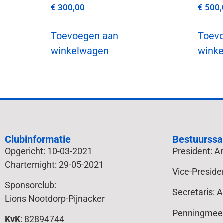
€
300,00
€
500,
Toevoegen aan
Toev
winkelwagen
wink
Clubinformatie
Bestuurssa
Opgericht: 10-03-2021
President: 
Charternight: 29-05-2021
Vice-Preside
Sponsorclub:
Secretaris: 
Lions Nootdorp-Pijnacker
Penningmees
KvK
: 82894744