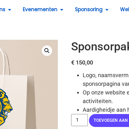
ns
Evenementen
Sponsoring
We
Sponsorpakket Welp
Sponsorpa
€
150,00
Logo, naamsverme
sponsorpagina va
Op onze website e
activiteiten.
Aardigheidje aan 
TOEVOEGEN AAN