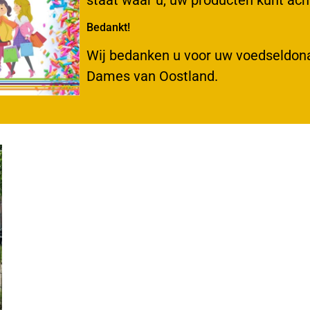
staat waar u, uw producten kunt ach
Bedankt!
Wij bedanken u voor uw voedseldon
Dames van Oostland.