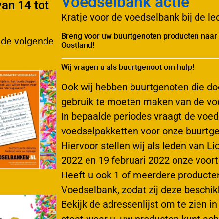
Voedselbank actie
an 14 tot
Kratje voor de voedselbank bij de 
Breng voor uw buurtgenoten producten naar 
 de volgende
Oostland!
Wij vragen u als buurtgenoot om hulp!
Ook wij hebben buurtgenoten die do
gebruik te moeten maken van de vo
In bepaalde periodes vraagt de voe
voedselpakketten voor onze buurtge
Hiervoor stellen wij als leden van 
2022 en 19 februari 2022 onze voortu
Heeft u ook 1 of meerdere producten 
Voedselbank, zodat zij deze beschi
Bekijk de adressenlijst om te zien i