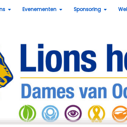
ns
Evenementen
Sponsoring
We
en 2022