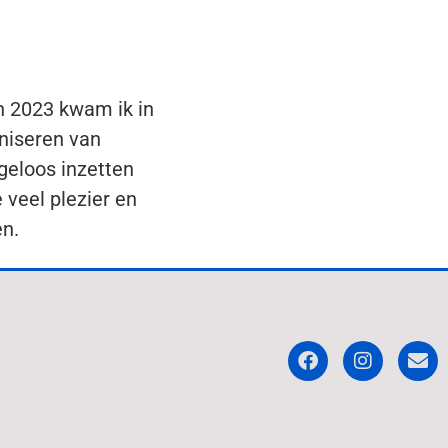
In 2023 kwam ik in
niseren van
geloos inzetten
veel plezier en
en.