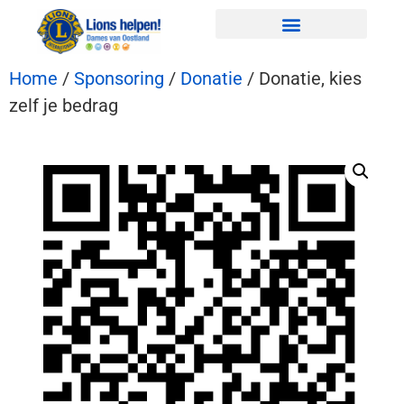
Home
/
Sponsoring
/
Donatie
/ Donatie, kies
zelf je bedrag