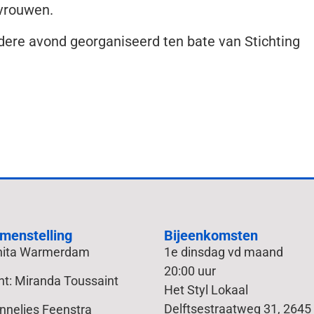
vrouwen.
ndere avond georganiseerd ten bate van Stichting
menstelling
Bijeenkomsten
Anita Warmerdam
1e dinsdag vd maand
20:00 uur
nt: Miranda Toussaint
Het Styl Lokaal
Delftsestraatweg 31, 2645
Annelies Feenstra