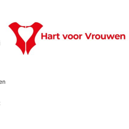
j
een
t