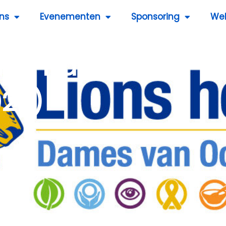
ns
Evenementen
Sponsoring
We
ing Hart
025)