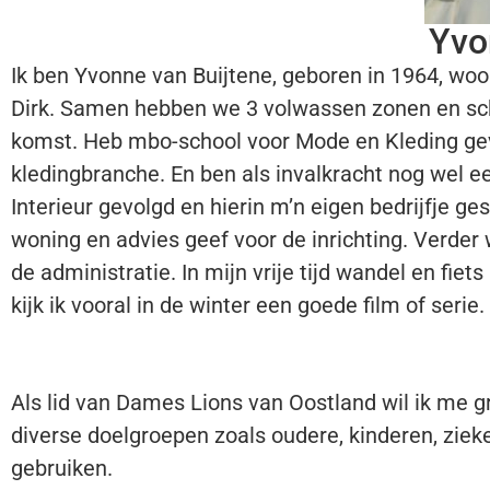
Yvo
Ik ben Yvonne van Buijtene, geboren in 1964, w
oo
Dirk.
Samen hebben we 3 volwassen zonen en sch
komst.
Heb mbo-school voor Mode en Kleding gev
kledingbranche.
En ben als invalkracht nog wel e
Interieur gevolgd en hierin m’n eigen bedrijfje ges
woning en advies geef voor de inrichting.
Verder 
de administratie.
In mijn vrije tijd wandel en fiet
kijk ik vooral in de winter een goede film of serie.
Als lid van Dames Lions van Oostland wil ik me 
diverse doelgroepen zoals oudere, kinderen, zie
gebruiken.