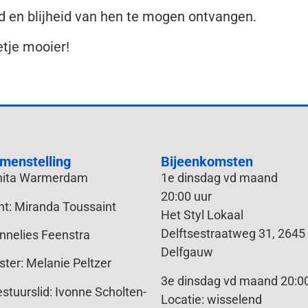
d en blijheid van hen te mogen ontvangen.
tje mooier!
menstelling
Bijeenkomsten
Anita Warmerdam
1e dinsdag vd maand
20:00 uur
nt: Miranda Toussaint
Het Styl Lokaal
Delftsestraatweg 31, 2645
Annelies Feenstra
Delfgauw
ter: Melanie Peltzer
3e dinsdag vd maand 20:00
tuurslid: Ivonne Scholten-
Locatie: wisselend