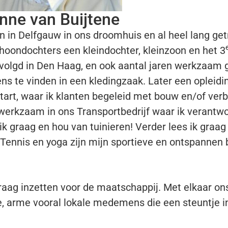
nne van Buijtene
n in Delfgauw in ons droomhuis en
al heel lang ge
oondochters een kleindochter, kleinzoon en
het 3
olgd in Den Haag, en
ook aantal jaren werkzaam 
ens te vinden in een kledingzaak.
Later een opleidi
tart, w
aar ik klanten begeleid met bouw en/of ver
werkzaam in ons Transportbedrijf waar ik verantwo
s ik graag en hou van tuinieren!
Verder lees ik graag
Tennis en yoga zijn mijn sportieve en ontspannen
graag inzetten voor de maatschappij.
Met elkaar ons
ke, arme
vooral lokale medemens die een steuntje i